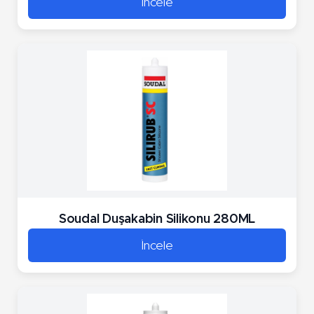
İncele
Soudal Duşakabin Silikonu 280ML
İncele