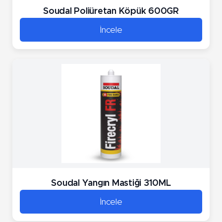
Soudal Poliüretan Köpük 600GR
İncele
Soudal Yangın Mastiği 310ML
İncele