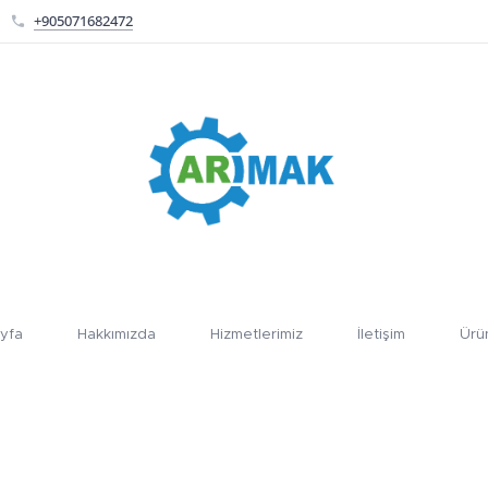
+905071682472
yfa
Hakkımızda
Hizmetlerimiz
İletişim
Ürü