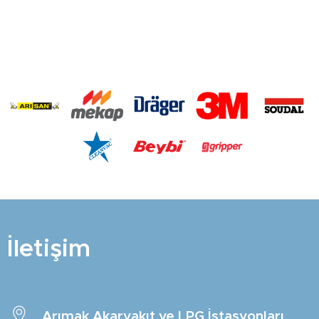
İletişim
Arımak Akaryakıt ve LPG İstasyonları