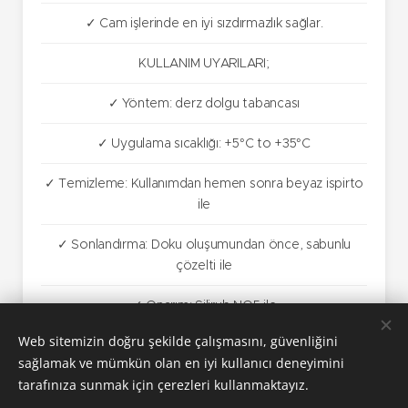
✓ Cam işlerinde en iyi sızdırmazlık sağlar.
KULLANIM UYARILARI;
✓ Yöntem: derz dolgu tabancası
✓ Uygulama sıcaklığı: +5°C to +35°C
✓ Temizleme: Kullanımdan hemen sonra beyaz ispirto
ile
✓ Sonlandırma: Doku oluşumundan önce, sabunlu
çözelti ile
✓ Onarım: Silirub NO5 ile
Web sitemizin doğru şekilde çalışmasını, güvenliğini
sağlamak ve mümkün olan en iyi kullanıcı deneyimini
tarafınıza sunmak için çerezleri kullanmaktayız.