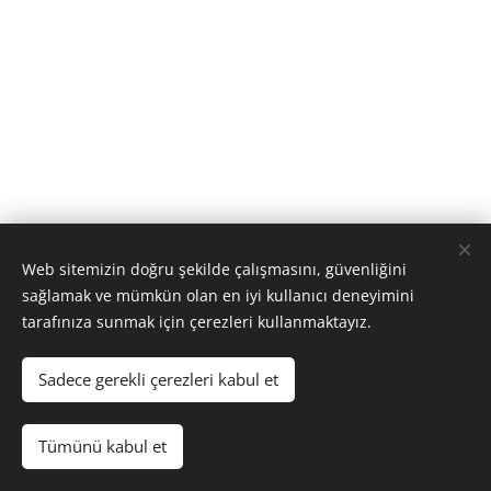
Web sitemizin doğru şekilde çalışmasını, güvenliğini
sağlamak ve mümkün olan en iyi kullanıcı deneyimini
tarafınıza sunmak için çerezleri kullanmaktayız.
Arımak, Arı Grup şirketler topluluğunun kuruluşudur.
Sadece gerekli çerezleri kabul et
© 2026 Arımak Ltd. Şti. Tüm Hakları Saklıdır.
Tümünü kabul et
Çerezler