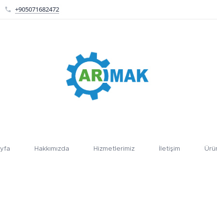
+905071682472
yfa
Hakkımızda
Hizmetlerimiz
İletişim
Ürü