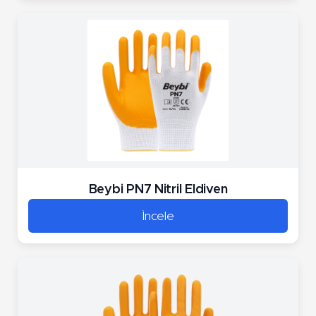
Beybi PN7 Nitril Eldiven
İncele