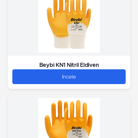
Beybi KN1 Nitril Eldiven
İncele