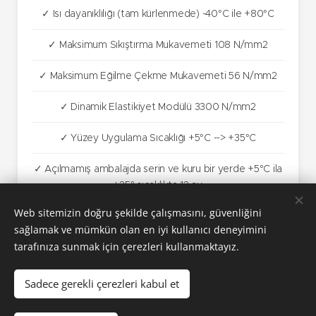
✓ Isı dayanıklılığı (tam kürlenmede) -40°C ile +80°C
✓ Maksimum Sıkıştırma Mukavemeti 108 N/mm2
✓ Maksimum Eğilme Çekme Mukavemeti 56 N/mm2
✓ Dinamik Elastikiyet Modülü 3300 N/mm2
✓ Yüzey Uygulama Sıcaklığı +5°C --> +35°C
✓ Açılmamış ambalajda serin ve kuru bir yerde +5°C ila
+25° sıcaklıkta 12 ay.
Web sitemizin doğru şekilde çalışmasını, güvenliğini
sağlamak ve mümkün olan en iyi kullanıcı deneyimini
tarafınıza sunmak için çerezleri kullanmaktayız.
Sadece gerekli çerezleri kabul et
Arımak, Arı Grup şirketler topluluğunun kuruluşudur.
© 2026 Arımak Ltd. Şti. Tüm Hakları Saklıdır.