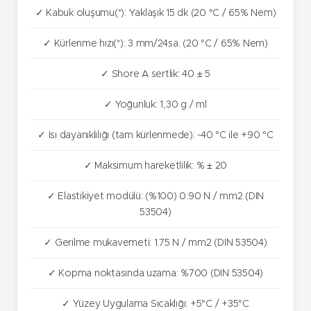
✓ Kabuk oluşumu(*): Yaklaşık 15 dk (20 °C / 65% Nem)
✓ Kürlenme hızı(*): 3 mm/24sa. (20 °C / 65% Nem)
✓ Shore A sertlik: 40 ± 5
✓ Yoğunluk: 1,30 g / ml
✓ Isı dayanıklılığı (tam kürlenmede): -40 °C ile +90 °C
✓ Maksimum hareketlilik: % ± 20
✓ Elastikiyet modülü: (%100) 0.90 N / mm2 (DIN
53504)
✓ Gerilme mukavemeti: 1.75 N / mm2 (DIN 53504)
✓ Kopma noktasında uzama: %700 (DIN 53504)
✓ Yüzey Uygulama Sıcaklığı: +5°C / +35°C