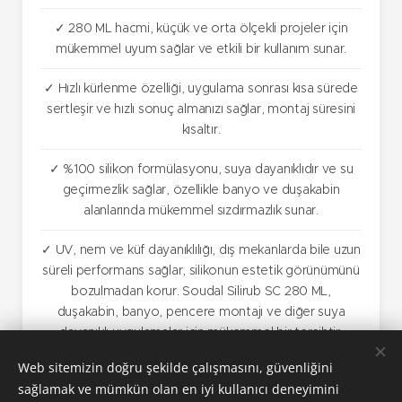
✓ 280 ML hacmi, küçük ve orta ölçekli projeler için
mükemmel uyum sağlar ve etkili bir kullanım sunar.
✓ Hızlı kürlenme özelliği, uygulama sonrası kısa sürede
sertleşir ve hızlı sonuç almanızı sağlar, montaj süresini
kısaltır.
✓ %100 silikon formülasyonu, suya dayanıklıdır ve su
geçirmezlik sağlar, özellikle banyo ve duşakabin
alanlarında mükemmel sızdırmazlık sunar.
✓ UV, nem ve küf dayanıklılığı, dış mekanlarda bile uzun
süreli performans sağlar, silikonun estetik görünümünü
bozulmadan korur. Soudal Silirub SC 280 ML,
duşakabin, banyo, pencere montajı ve diğer suya
dayanıklı uygulamalar için mükemmel bir tercihtir.
Web sitemizin doğru şekilde çalışmasını, güvenliğini
sağlamak ve mümkün olan en iyi kullanıcı deneyimini