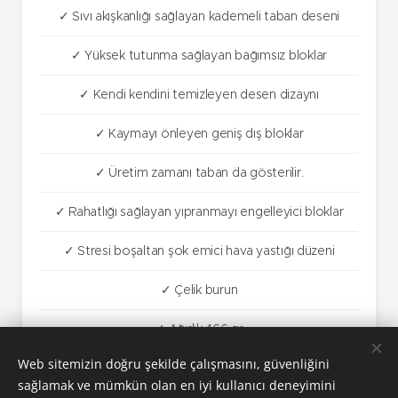
✓ Sıvı akışkanlığı sağlayan kademeli taban deseni
✓ Yüksek tutunma sağlayan bağımsız bloklar
✓ Kendi kendini temizleyen desen dizaynı
✓ Kaymayı önleyen geniş dış bloklar
✓ Üretim zamanı taban da gösterilir.
✓ Rahatlığı sağlayan yıpranmayı engelleyici bloklar
✓ Stresi boşaltan şok emici hava yastığı düzeni
✓ Çelik burun
✓ Ağırlık 466 gr
Web sitemizin doğru şekilde çalışmasını, güvenliğini
sağlamak ve mümkün olan en iyi kullanıcı deneyimini