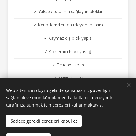
✓ Yüksek tutunma sağlayan bloklar
✓ Kendi kendini temizleyen tasarım
✓ Kaymaz dış blok yapısı
✓ Şok emici hava yastığı
✓ Policap taban
✓ Ağırlık 466 gr
Web sitemizin doğru şekilde çalışmasını, güvenliğini
sağlamak ve mümkün olan en iyi kullanıcı deneyimini
tarafınıza sunmak için çerezleri kullanmaktayız.
Sadece gerekli çerezleri kabul et
Arımak, Arı Grup şirketler topluluğunun kuruluşudur.
© 2026 Arımak Ltd. Şti. Tüm Hakları Saklıdır.