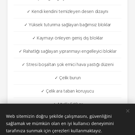
✓ Kendi kendini temizleyen desen dizaynı
✓ Yüksek tutunma sağlayan bağımsız bloklar
✓ Kaymayı önleyen geniş dış bloklar
✓ Rahatlığı sağlayan yıpranmayı engelleyici bloklar
✓ Stresi boşaltan şok emici hava yastığı düzeni
✓ Çelik burun
✓ Çelik ara taban koruyucu
✓ Ağırlık: 548 gr
Web sitemizin doğru şekilde çalışmasını, güvenliğini
sağlamak ve mümkün olan en iyi kullanıcı deneyimini
tarafınıza sunmak için çerezleri kullanmaktayız.