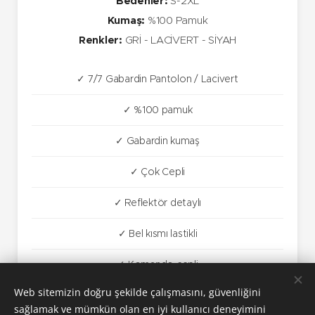
Bedenler:
S-2XL
Kumaş:
%100 Pamuk
Renkler:
GRİ - LACİVERT - SİYAH
✓ 7/7 Gabardin Pantolon / Lacivert
✓ %100 pamuk
✓ Gabardin kumaş
✓ Çok Cepli
✓ Reflektör detaylı
✓ Bel kısmı lastikli
✓ Komando cepli
Web sitemizin doğru şekilde çalışmasını, güvenliğini
sağlamak ve mümkün olan en iyi kullanıcı deneyimini