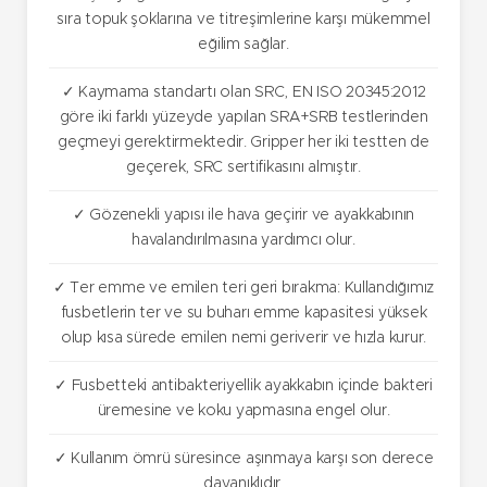
sıra topuk şoklarına ve titreşimlerine karşı mükemmel
eğilim sağlar.
✓ Kaymama standartı olan SRC, EN ISO 20345:2012
göre iki farklı yüzeyde yapılan SRA+SRB testlerinden
geçmeyi gerektirmektedir. Gripper her iki testten de
geçerek, SRC sertifikasını almıştır.
✓ Gözenekli yapısı ile hava geçirir ve ayakkabının
havalandırılmasına yardımcı olur.
✓ Ter emme ve emilen teri geri bırakma: Kullandığımız
fusbetlerin ter ve su buharı emme kapasitesi yüksek
olup kısa sürede emilen nemi geriverir ve hızla kurur.
✓ Fusbetteki antibakteriyellik ayakkabın içinde bakteri
üremesine ve koku yapmasına engel olur.
✓ Kullanım ömrü süresince aşınmaya karşı son derece
dayanıklıdır.