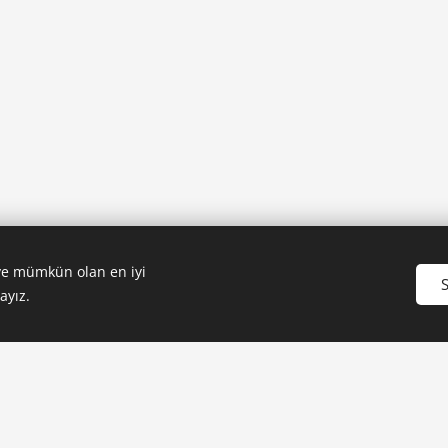
 ve mümkün olan en iyi
S
ayız.