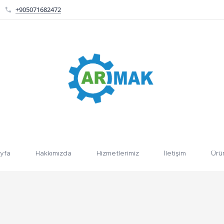
+905071682472
yfa
Hakkımızda
Hizmetlerimiz
İletişim
Ürü