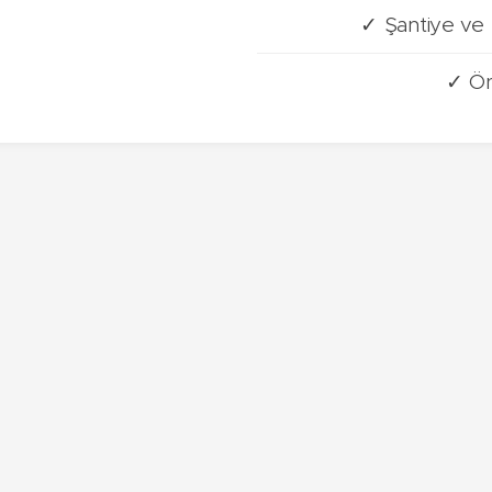
✓ Şantiye ve 
✓ Ön