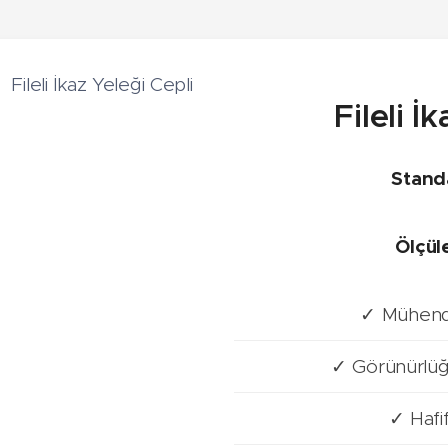
Fileli İ
Stand
Ölçüle
✓ Mühendis 
✓ Görünürlüğü
✓ Hafif